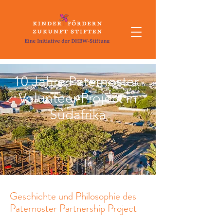
10 Jahre Paternoster-
Volunteer-Project in
Südafrika
Geschichte und Philosophie des
Paternoster Partnership Project