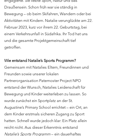
engagierte. Sie liebte Sport, Natur und das
Draußensein. Schon früh war sie ständig in
Bewegung – ob beim Skifahren, Wandern oder bei
Aktivitäten mit Kindern. Natalie verunglückte am 22.
Februar 2023, kurz vor ihrem 22. Geburtstag, bei
einem Verkehrsunfall in Südafrika. Ihr Tod hat uns
und die gesamte Projektgemeinschaft tief
getroffen.
Wie entstand Natalie’s Sports Programm?
Gemeinsam mit Natalies Eltern, Freundinnen und
Freunden sowie unserer lokalen
Partnerorganisation Paternoster Project NPO
entstand der Wunsch, Natalies Leidenschaft für
Bewegung und Kinder weiterleben zu lassen. So
wurde zunächst ein Sportplatz an der St.
Augustine’s Primary School errichtet – ein Ort, an
dem Kinder erstmals sicheren Zugang zu Sport
hatten. Schnell wurde jedoch klar: Ein Platz allein
reicht nicht. Aus dieser Erkenntnis entstand
Natalie’s Sports Programm
– ein dauerhaftes