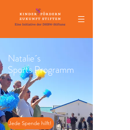
Natalie´s
Sports Programm
Jede Spende hilft!